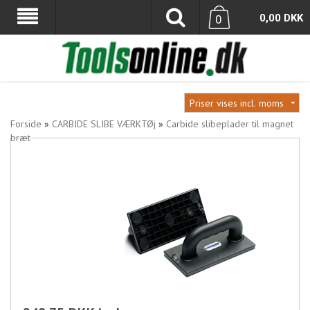
0,00
DKK
0
Forside
»
CARBIDE SLIBE VÆRKTØj
»
Carbide slibeplader til magnet
bræt