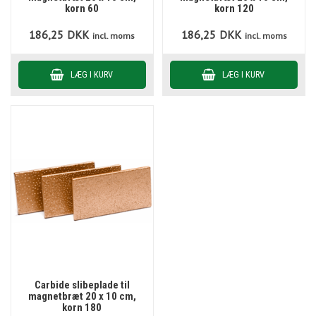
korn 60
korn 120
186,25
DKK
186,25
DKK
incl. moms
incl. moms
Carbide slibeplade til
magnetbræt 20 x 10 cm,
korn 180