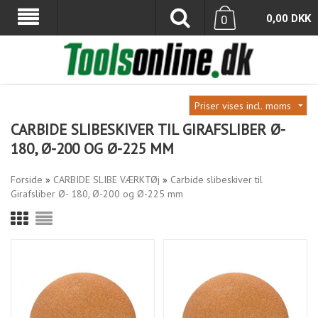
0,00
DKK
0
CARBIDE SLIBESKIVER TIL GIRAFSLIBER Ø-
180, Ø-200 OG Ø-225 MM
Forside
»
CARBIDE SLIBE VÆRKTØj
»
Carbide slibeskiver til
Girafsliber Ø- 180, Ø-200 og Ø-225 mm