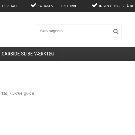
ID 1-2 DAGE
14 DAGES FULD RETURRET
INGEN GEBYRER PÅ BE
CARBIDE SLIBE VÆRKTØJ
rktøj / Skrue guide