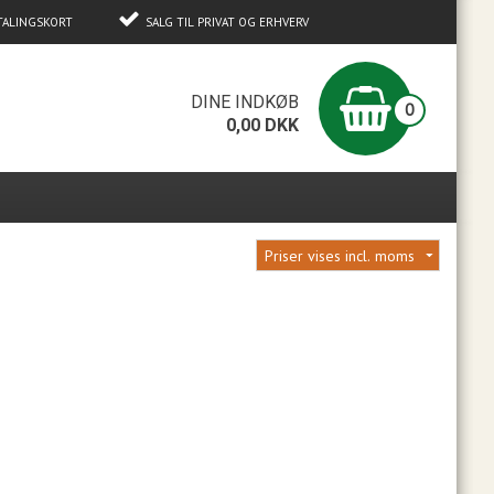
TALINGSKORT
SALG TIL PRIVAT OG ERHVERV
0
DINE INDKØB
0
0,00
DKK