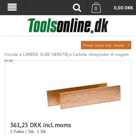
0,00
DKK
0
Forside
»
CARBIDE SLIBE VÆRKTØj
»
Carbide slibeplader til magnet
bræt
361,25 DKK
incl. moms
1 Pakke / Stk.
1
Stk