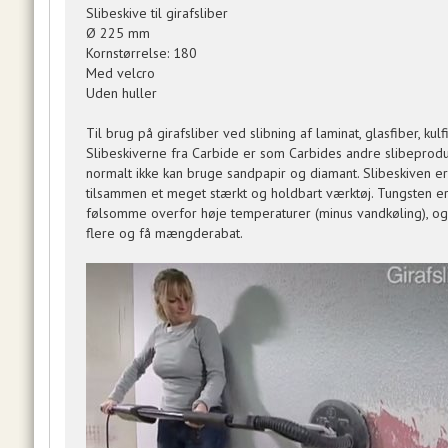
Slibeskive til girafsliber
Ø 225 mm
Kornstørrelse: 180
Med velcro
Uden huller
Til brug på girafsliber ved slibning af laminat, glasfiber, kul
Slibeskiverne fra Carbide er som Carbides andre slibeproduk
normalt ikke kan bruge sandpapir og diamant. Slibeskiven e
tilsammen et meget stærkt og holdbart værktøj. Tungsten e
følsomme overfor høje temperaturer (minus vandkøling), og
flere og få mængderabat.