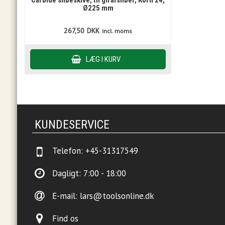
Carbide slibeskive, til girafsliber, Korn 24,
Ø225 mm
267,50
DKK
incl. moms
KUNDESERVICE
Telefon:
+45-31317549
Dagligt: 7:00 - 18:00
E-mail:
lars@toolsonline.dk
Find os