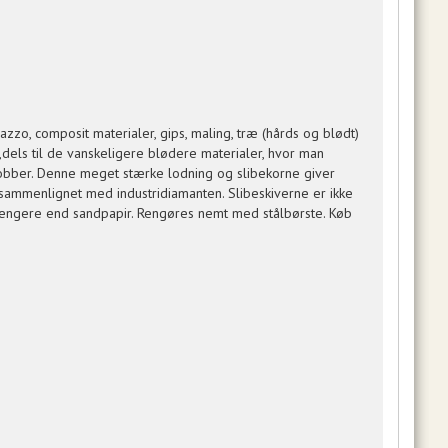
rrazzo, composit materialer, gips, maling, træ (hårds og blødt)
,dels til de vanskeligere blødere materialer, hvor man
 kobber. Denne meget stærke lodning og slibekorne giver
sammenlignet med industridiamanten. Slibeskiverne er ikke
længere end sandpapir. Rengøres nemt med stålbørste. Køb