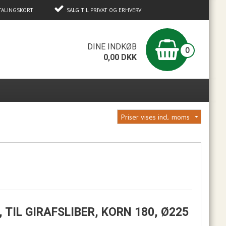
TALINGSKORT
SALG TIL PRIVAT OG ERHVERV
0
DINE INDKØB
0
0,00
DKK
 TIL GIRAFSLIBER, KORN 180, Ø225