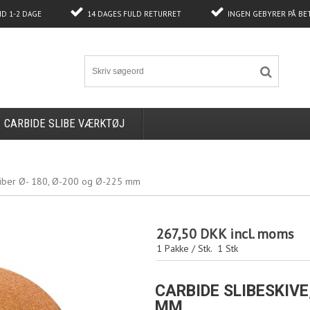
ID 1-2 DAGE
14 DAGES FULD RETURRET
INGEN GEBYRER PÅ BE
CARBIDE SLIBE VÆRKTØJ
fsliber Ø- 180, Ø-200 og Ø-225 mm
267,50 DKK
incl. moms
1 Pakke / Stk.
1
Stk
CARBIDE SLIBESKIVE,
MM