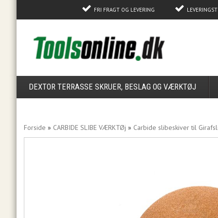
FRI FRAGT OG LEVERING
LEVERINGST
DEXTOR TERRASSE SKRUER, BESLAG OG VÆRKTØJ
Forside
»
CARBIDE SLIBE VÆRKTØj
»
Carbide slibeskiver til Gira