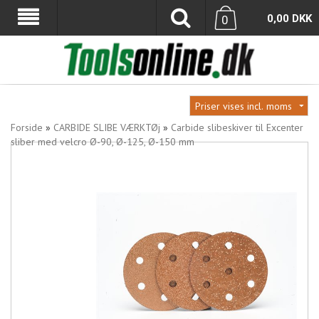
0,00
DKK
0
Forside
»
CARBIDE SLIBE VÆRKTØj
»
Carbide slibeskiver til Excenter
sliber med velcro Ø-90, Ø-125, Ø-150 mm