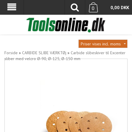
0,00
DKK
0
Forside
»
CARBIDE SLIBE VÆRKTØj
»
Carbide slibeskiver til Excenter
sliber med velcro Ø-90, Ø-125, Ø-150 mm